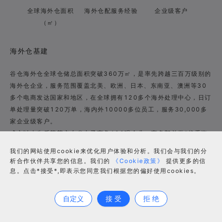
全球海外仓面积
海外仓配服务经验
企业级客户
（㎡）
海外仓基建
谷仓海外仓全球仓储总面积突破360万㎡，是率先跨越三百万级别的
海外仓企业，服务范围覆盖北美、欧洲、日本、东南亚、澳洲等30
多个电商发达国家和地区，在全球拥有120多个海外处理中心，日订
单处理量突破120万单，海内外10000多位员工，服务30,000多
家企业级客户。
成立以来先后荣获广东省电子商务100强企业、商务部首批“优秀海
外仓实践案例”、中国物流与采购联合会5A级物流企业、广东省和福
我们的网站使用cookie来优化用户体验和分析。我们会与我们的分
建省商务厅“省级公共海外仓”、英国标准协会（BSI）三项权威认证
析合作伙伴共享您的信息。我们的
《Cookie政策》
提供更多的信
企业等荣誉或资质，同时是率先拥有波音B777F全货机的民营企
息。点击*接受*,即表示您同意我们根据您的偏好使用cookies。
合作咨询
业。
自定义
接 受
拒 绝